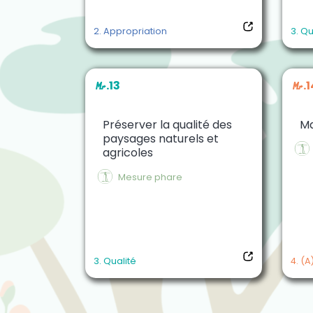
2. Appropriation
3. Qu
M.13
M.1
Préserver la qualité des
Ma
paysages naturels et
$
agricoles
$
Mesure phare
3. Qualité
4. (