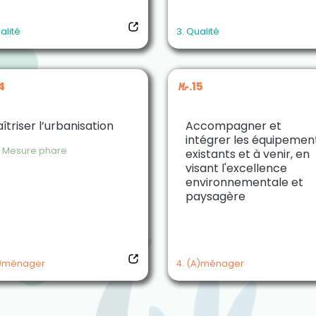
alité
3. Qualité
4
M.15
îtriser l’urbanisation
Accompagner et
intégrer les équipemen
Mesure phare
existants et à venir, en
visant l'excellence
environnementale et
paysagère
A)ménager
4. (A)ménager