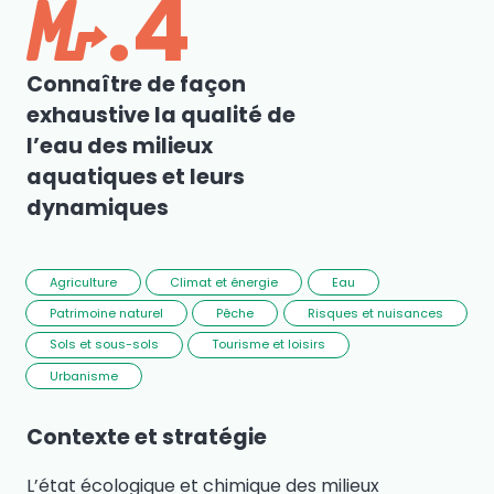
M.4
Connaître de façon
exhaustive la qualité de
l’eau des milieux
aquatiques et leurs
dynamiques
Agriculture
Climat et énergie
Eau
Patrimoine naturel
Pêche
Risques et nuisances
Sols et sous-sols
Tourisme et loisirs
Urbanisme
Contexte et stratégie
L’état écologique et chimique des milieux